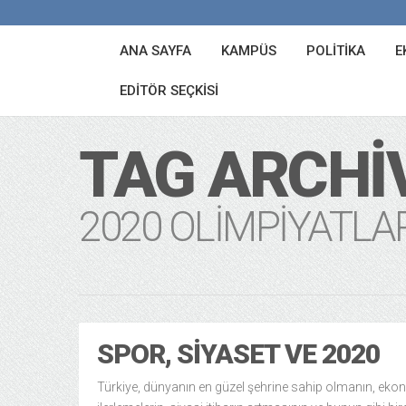
ANA SAYFA
KAMPÜS
POLITIKA
E
EDITÖR SEÇKISI
TAG ARCHI
2020 OLIMPIYATLA
SPOR, SIYASET VE 2020
Türkiye, dünyanın en güzel şehrine sahip olmanın, eko