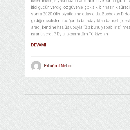
ilerlemelerin, siyasi itibarın artmasının ve bunun gibi bi
itici gücün verdiği öz güvenle, çok sıkı bir hazırlık süre
sonra 2020 Olimpiyatları’na aday oldu. Başbakan Erdo
girdiği meclislerin çoğunda bu adaylıktan bahsetti, des
aradı, kendine has üslubuyla “Biz bunu yapabiliriz.” mes
ısrarla verdi. 7 Eylül akşamı tüm Türkiye’nin
DEVAMI
Ertuğrul Nehri