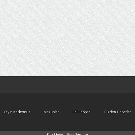
Yayın Kadromuz
Mezunlar
Ünlü Köşesi
Bizden Haberler
Dex Medya |
Web Tasarım