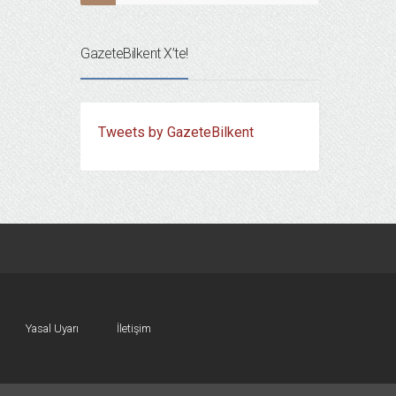
GazeteBilkent X’te!
Tweets by GazeteBilkent
Yasal Uyarı
İletişim