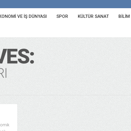
KONOMI VE İŞ DÜNYASI
SPOR
KÜLTÜR SANAT
BILIM
VES:
RI
nomik