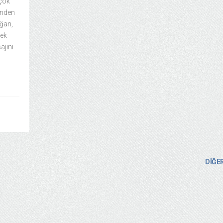
rçok
cinden
ğan,
tek
ajını
DİĞER