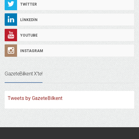
TWITTER
LINKEDIN
YOUTUBE
INSTAGRAM
GazeteBilkent X’te!
Tweets by GazeteBilkent