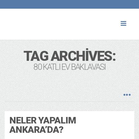
Toggl
naviga
TAG ARCHIVES:
80 KATLI EV BAKLAVASI
NELER YAPALIM
ANKARA’DA?