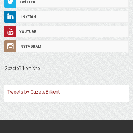
TWITTER
LINKEDIN
YOUTUBE
INSTAGRAM
GazeteBilkent X’te!
Tweets by GazeteBilkent