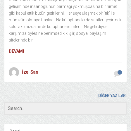
gelişiminde insanoğlunun parmağı yokmuşcasına bir nimet
gibi kabul ettik bütün getirilerini. Her şeye ulaşmak bir ‘tık’ ile
mümkün olmaya başladı. Ne kütüphanelerde saatler geçirmek
kaldı aklımızda ne de kütüphane isimleri… Ne getirdiyse
karşımıza öylesine benimsedik ki şiir, sosyal paylaşım
sitelerinde bir
DEVAMI
İzel Sarı
1
DİĞER YAZILAR