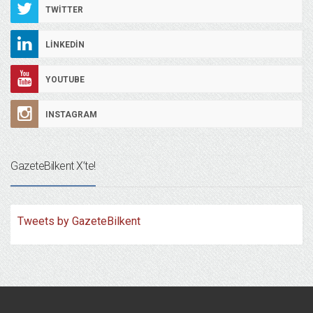
TWITTER
LINKEDIN
YOUTUBE
INSTAGRAM
GazeteBilkent X’te!
Tweets by GazeteBilkent