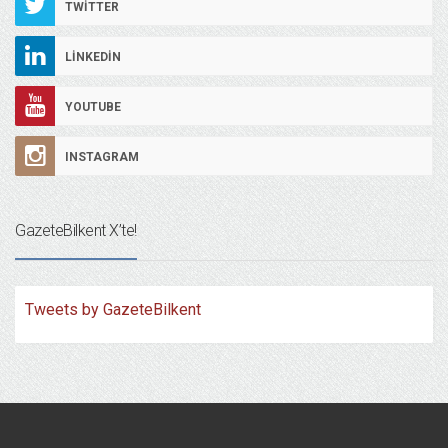
TWITTER
LINKEDIN
YOUTUBE
INSTAGRAM
GazeteBilkent X’te!
Tweets by GazeteBilkent