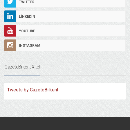
TWITTER
LINKEDIN
YOUTUBE
INSTAGRAM
GazeteBilkent X’te!
Tweets by GazeteBilkent