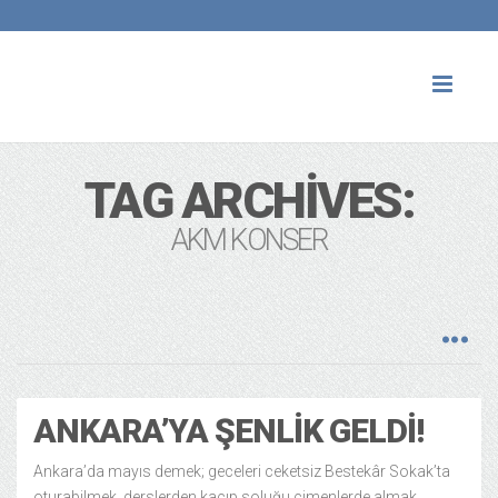
Toggl
naviga
TAG ARCHIVES:
AKM KONSER
ANKARA’YA ŞENLIK GELDI!
Ankara’da mayıs demek; geceleri ceketsiz Bestekâr Sokak’ta
oturabilmek, derslerden kaçıp soluğu çimenlerde almak,