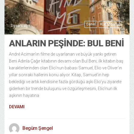
Genel
Kültür Sanat
2 years ago
ANLARIN PEŞINDE: BUL BENI
André Aciman’ın filme de uyarlanan ve büyük yankı getiren
Beni Adınla Çağır kitabının devamı olan Bul Beni; ilk kitabın baş
karakterlerinden olan Elio’nun babası Samuel, Elio ve Oliver’ın
yıllar sonraki hallerini konu alıyor. Kitap, Samuel’in hep
beklediği ve artık kendisine fazla gördüğü aşkı Elio’yu ziyarete
giderken bir trende buluşunu ve özgürleşmesini, Elio’nun ilk
aşkının hayatına
DEVAMI
Begüm Şengel