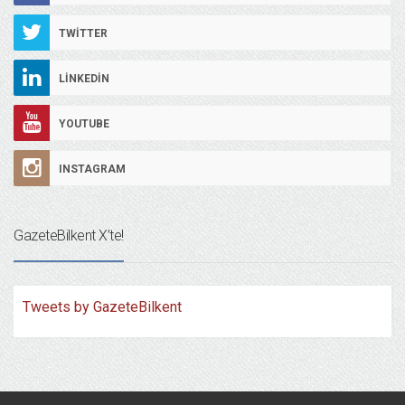
TWITTER
LINKEDIN
YOUTUBE
INSTAGRAM
GazeteBilkent X’te!
Tweets by GazeteBilkent