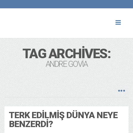
Toggl
naviga
TAG ARCHIVES:
ANDRE GOVIA
TERK EDILMIŞ DÜNYA NEYE
BENZERDI?