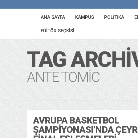
ANA SAYFA
KAMPÜS
POLITIKA
E
EDITÖR SEÇKISI
TAG ARCHI
ANTE TOMIC
AVRUPA BASKETBOL
ŞAMPIYONASI’NDA ÇEYR