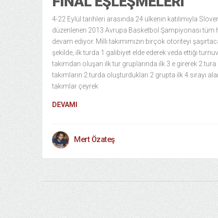
FINAL EŞLEŞMELERI
4-22 Eylül tarihleri arasında 24 ülkenin katılımıyla Slov
düzenlenen 2013 Avrupa Basketbol Şampiyonası tüm h
devam ediyor. Milli takımımızın birçok otoriteyi şaşırta
şekilde, ilk turda 1 galibiyet elde ederek veda ettiği turn
takımdan oluşan ilk tur gruplarında ilk 3 e girerek 2.tura
takımların 2.turda oluşturdukları 2 grupta ilk 4 sırayı al
takımlar çeyrek
DEVAMI
Mert Özateş