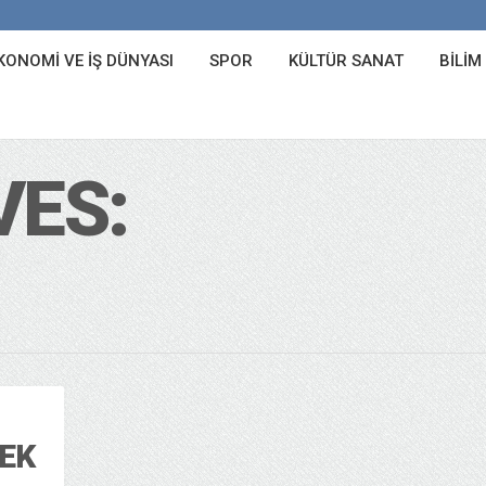
KONOMI VE İŞ DÜNYASI
SPOR
KÜLTÜR SANAT
BILIM
VES:
EK