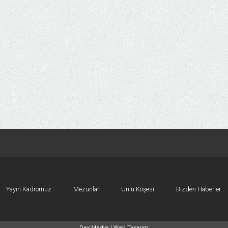
Yayın Kadromuz
Mezunlar
Ünlü Köşesi
Bizden Haberler
Dex Medya |
Web Tasarım