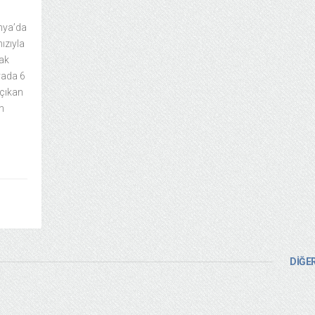
enya’da
ızıyla
cak
uvada 6
 çıkan
an
DİĞER