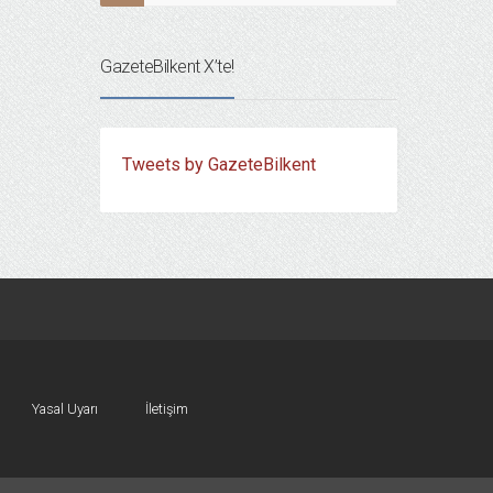
GazeteBilkent X’te!
Tweets by GazeteBilkent
Yasal Uyarı
İletişim