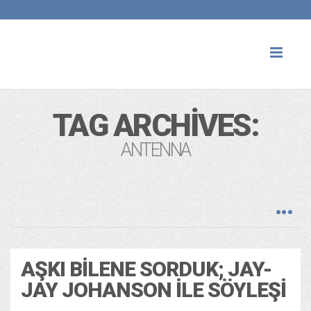
Toggl
naviga
TAG ARCHIVES:
ANTENNA
AŞKI BILENE SORDUK; JAY-
JAY JOHANSON ILE SÖYLEŞI