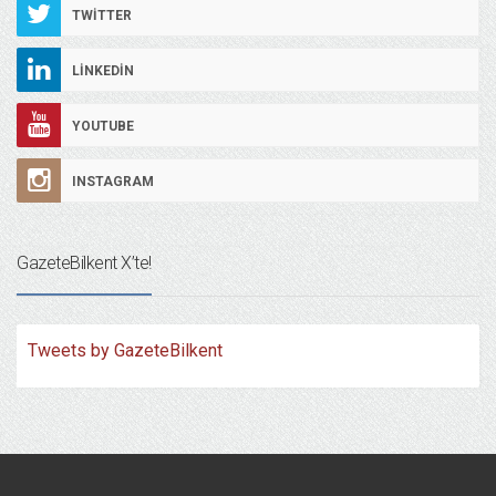
TWITTER
LINKEDIN
YOUTUBE
INSTAGRAM
GazeteBilkent X’te!
Tweets by GazeteBilkent