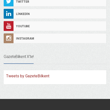
TWITTER
LINKEDIN
YOUTUBE
INSTAGRAM
GazeteBilkent X’te!
Tweets by GazeteBilkent