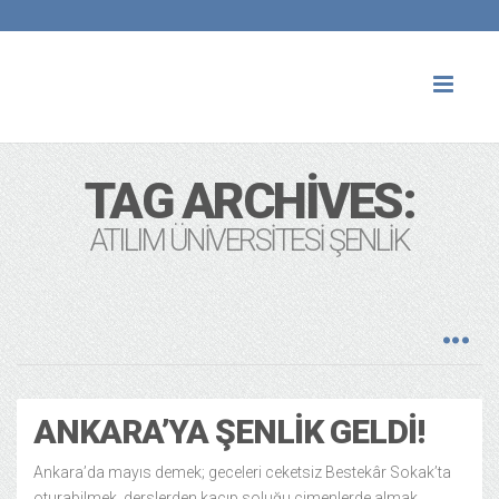
Toggl
naviga
TAG ARCHIVES:
ATILIM ÜNIVERSITESI ŞENLIK
ANKARA’YA ŞENLIK GELDI!
Ankara’da mayıs demek; geceleri ceketsiz Bestekâr Sokak’ta
oturabilmek, derslerden kaçıp soluğu çimenlerde almak,