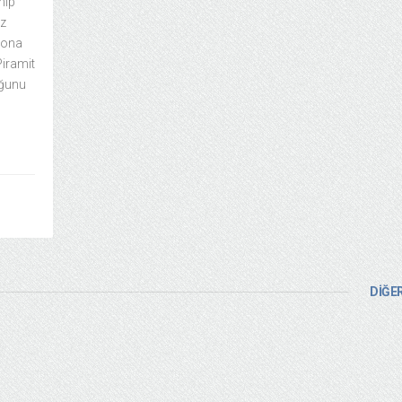
hip
iz
 sona
Piramit
uğunu
DİĞER