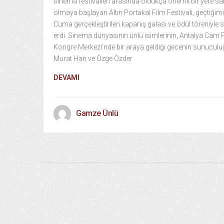
sinema festivalleri arasında oldukça önemli bir yere sa
olmaya başlayan Altın Portakal Film Festivali, geçtiğim
Cuma gerçekleştirilen kapanış galası ve ödül töreniyle
erdi. Sinema dünyasının ünlü isimlerinin, Antalya Cam 
Kongre Merkezi’nde bir araya geldiği gecenin sunucul
Murat Han ve Özge Özder
DEVAMI
Gamze Ünlü