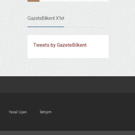
GazeteBilkent X’te!
Tweets by GazeteBilkent
Yasal Uyarı
İletişim