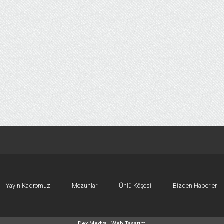
Yayın Kadromuz
Mezunlar
Ünlü Köşesi
Bizden Haberler
Dex Medya |
Web Tasarım