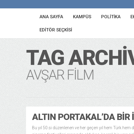
ANA SAYFA
KAMPÜS
POLITIKA
E
EDITÖR SEÇKISI
TAG ARCHI
AVŞAR FILM
ALTIN PORTAKAL’DA BIR 
Bu yıl 50.si düzenlenen ve her geçen yıl hem Türk hem 