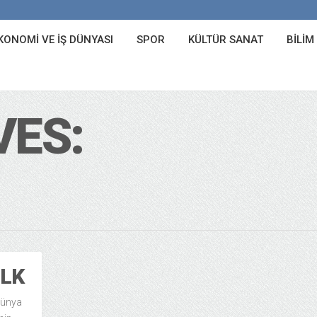
KONOMI VE İŞ DÜNYASI
SPOR
KÜLTÜR SANAT
BILIM
VES:
İLK
dünya