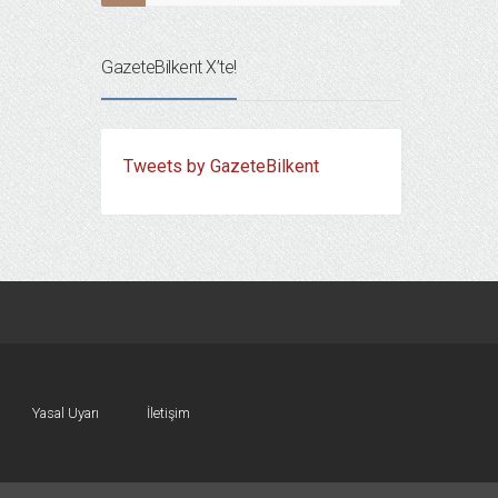
GazeteBilkent X’te!
Tweets by GazeteBilkent
Yasal Uyarı
İletişim