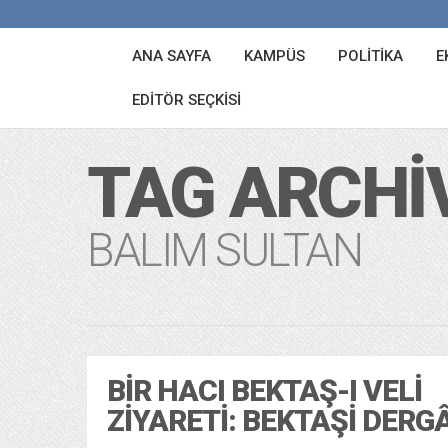
ANA SAYFA
KAMPÜS
POLITIKA
E
EDITÖR SEÇKISI
TAG ARCHI
BALIM SULTAN
BIR HACI BEKTAŞ-I VELI
ZIYARETI: BEKTAŞI DERG