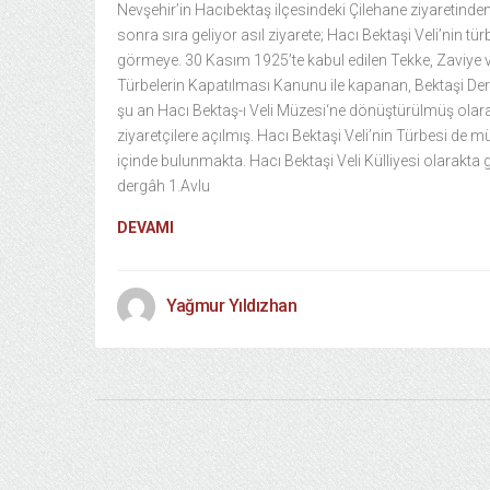
Nevşehir’in Hacıbektaş ilçesindeki Çilehane ziyaretinde
sonra sıra geliyor asıl ziyarete; Hacı Bektaşi Veli’nin tür
görmeye. 30 Kasım 1925’te kabul edilen Tekke, Zaviye 
Türbelerin Kapatılması Kanunu ile kapanan, Bektaşi De
şu an Hacı Bektaş-ı Veli Müzesi‘ne dönüştürülmüş olar
ziyaretçilere açılmış. Hacı Bektaşi Veli’nin Türbesi de 
içinde bulunmakta. Hacı Bektaşi Veli Külliyesi olarakta
dergâh 1.Avlu
DEVAMI
Yağmur Yıldızhan