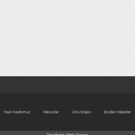
Yayın Kadromuz
Mezunlar
Ünlü Köşesi
Bizden Haberler
Dex Medya |
Web Tasarım