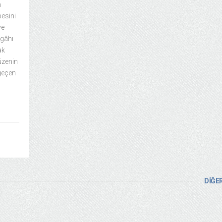
n
besini
ve
rgâhı
ak
müzenin
 geçen
DİĞER