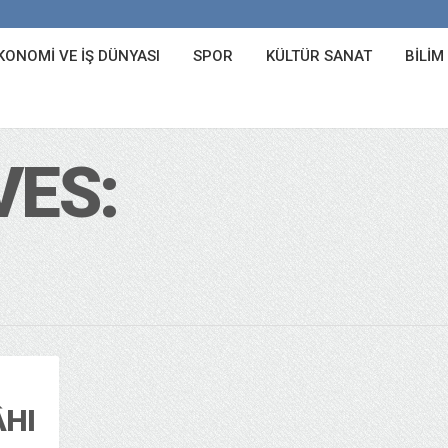
KONOMI VE İŞ DÜNYASI
SPOR
KÜLTÜR SANAT
BILIM
VES:
ÂHI