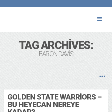
Toggl
naviga
TAG ARCHIVES:
BARON DAVIS
GOLDEN STATE WARRIORS –
BU HEYECAN NEREYE
KADAR?