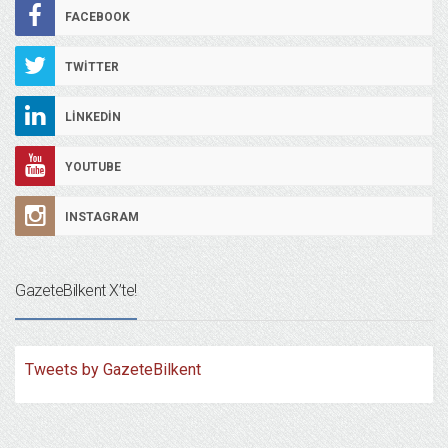
FACEBOOK
TWITTER
LINKEDIN
YOUTUBE
INSTAGRAM
GazeteBilkent X’te!
Tweets by GazeteBilkent