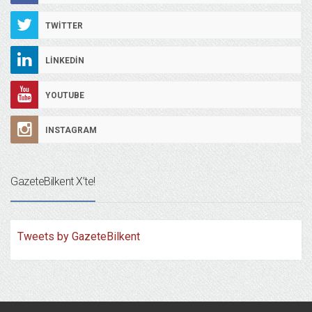
TWITTER
LINKEDIN
YOUTUBE
INSTAGRAM
GazeteBilkent X’te!
Tweets by GazeteBilkent