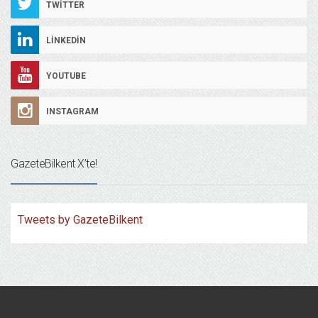
TWITTER
LINKEDIN
YOUTUBE
INSTAGRAM
GazeteBilkent X’te!
Tweets by GazeteBilkent