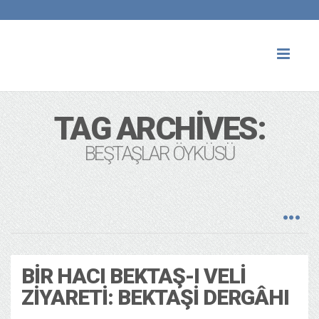
Toggl
naviga
TAG ARCHIVES:
BEŞTAŞLAR ÖYKÜSÜ
BIR HACI BEKTAŞ-I VELI
ZIYARETI: BEKTAŞI DERGÂHI