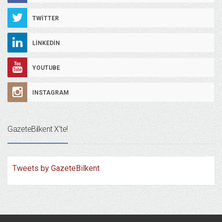
TWITTER
LINKEDIN
YOUTUBE
INSTAGRAM
GazeteBilkent X’te!
Tweets by GazeteBilkent