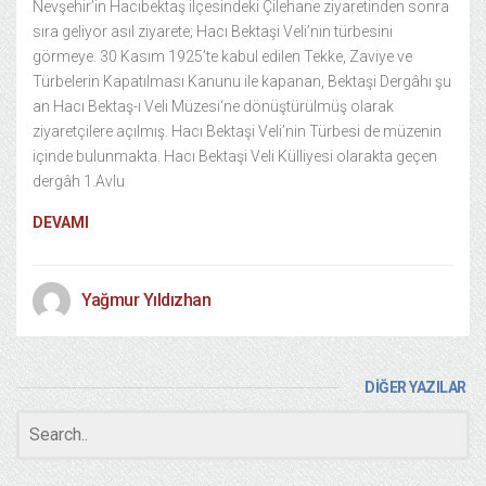
Nevşehir’in Hacıbektaş ilçesindeki Çilehane ziyaretinden sonra
sıra geliyor asıl ziyarete; Hacı Bektaşi Veli’nin türbesini
görmeye. 30 Kasım 1925’te kabul edilen Tekke, Zaviye ve
Türbelerin Kapatılması Kanunu ile kapanan, Bektaşi Dergâhı şu
an Hacı Bektaş-ı Veli Müzesi‘ne dönüştürülmüş olarak
ziyaretçilere açılmış. Hacı Bektaşi Veli’nin Türbesi de müzenin
içinde bulunmakta. Hacı Bektaşi Veli Külliyesi olarakta geçen
dergâh 1.Avlu
DEVAMI
Yağmur Yıldızhan
DİĞER YAZILAR