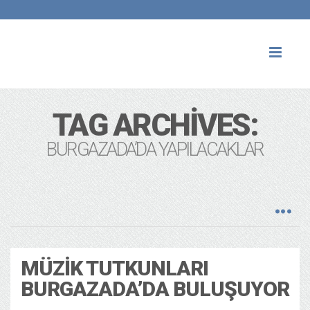
Toggl
naviga
TAG ARCHIVES:
BURGAZADA’DA YAPILACAKLAR
MÜZIK TUTKUNLARI
BURGAZADA’DA BULUŞUYOR