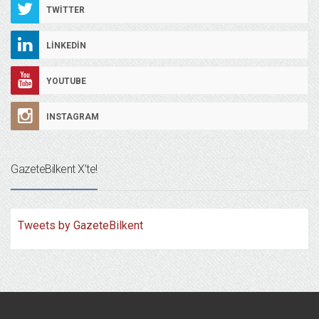
TWITTER
LINKEDIN
YOUTUBE
INSTAGRAM
GazeteBilkent X’te!
Tweets by GazeteBilkent