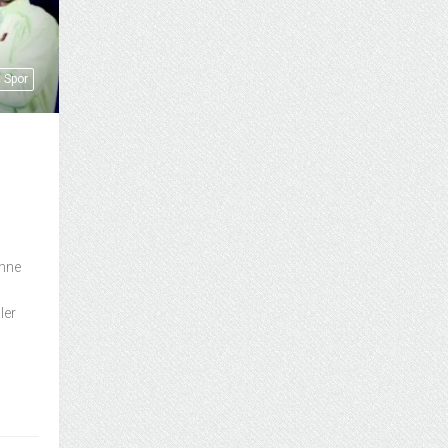
Spor
ahne
ler