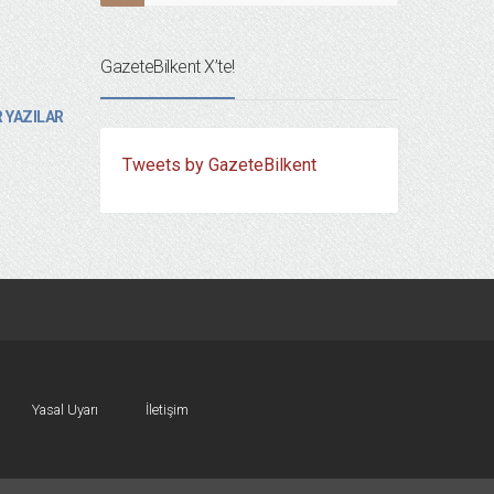
GazeteBilkent X’te!
 YAZILAR
Tweets by GazeteBilkent
Yasal Uyarı
İletişim