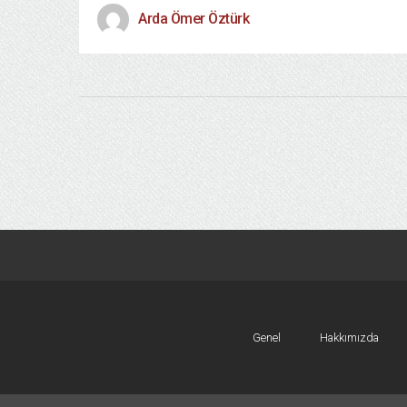
Arda Ömer Öztürk
Genel
Hakkımızda