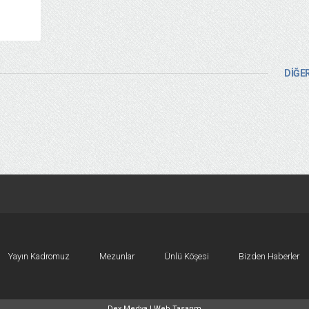
DİĞER
Yayın Kadromuz
Mezunlar
Ünlü Köşesi
Bizden Haberler
Dex Medya |
Web Tasarım