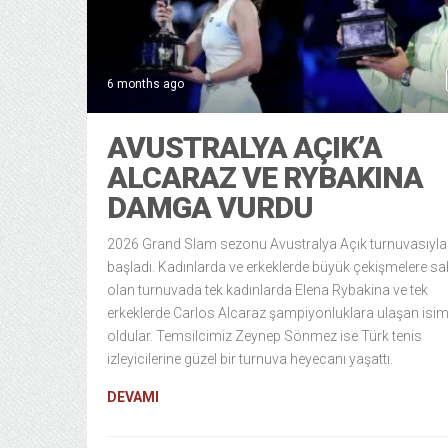
6 months ago
AVUSTRALYA AÇIK’A
ALCARAZ VE RYBAKINA
DAMGA VURDU
2026 Grand Slam sezonu Avustralya Açık turnuvasıyla
başladı. Kadınlarda ve erkeklerde büyük çekişmelere s
olan turnuvada tek kadınlarda Elena Rybakina ve tek
erkeklerde Carlos Alcaraz şampiyonluklara ulaşan isim
oldular. Temsilcimiz Zeynep Sönmez ise Türk tenis
izleyicilerine güzel bir turnuva heyecanı yaşattı.
DEVAMI