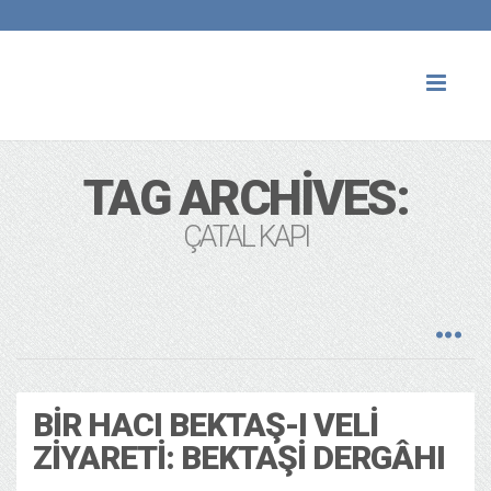
Toggl
naviga
TAG ARCHIVES:
ÇATAL KAPI
BIR HACI BEKTAŞ-I VELI
ZIYARETI: BEKTAŞI DERGÂHI