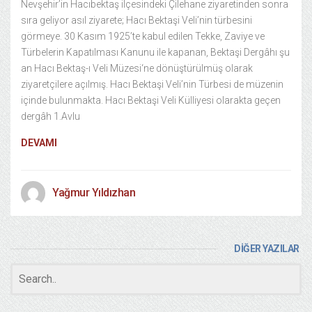
Nevşehir’in Hacıbektaş ilçesindeki Çilehane ziyaretinden sonra
sıra geliyor asıl ziyarete; Hacı Bektaşi Veli’nin türbesini
görmeye. 30 Kasım 1925’te kabul edilen Tekke, Zaviye ve
Türbelerin Kapatılması Kanunu ile kapanan, Bektaşi Dergâhı şu
an Hacı Bektaş-ı Veli Müzesi‘ne dönüştürülmüş olarak
ziyaretçilere açılmış. Hacı Bektaşi Veli’nin Türbesi de müzenin
içinde bulunmakta. Hacı Bektaşi Veli Külliyesi olarakta geçen
dergâh 1.Avlu
DEVAMI
Yağmur Yıldızhan
DİĞER YAZILAR