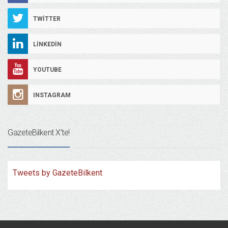
TWITTER
LINKEDIN
YOUTUBE
INSTAGRAM
GazeteBilkent X’te!
Tweets by GazeteBilkent