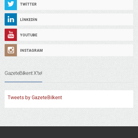
TWITTER
LINKEDIN
YOUTUBE
INSTAGRAM
GazeteBilkent X’te!
Tweets by GazeteBilkent