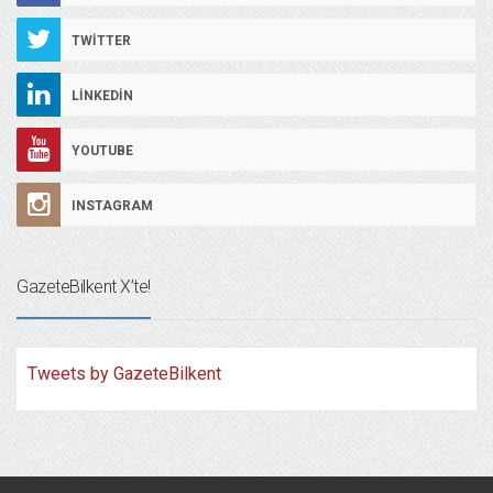
TWITTER
LINKEDIN
YOUTUBE
INSTAGRAM
GazeteBilkent X’te!
Tweets by GazeteBilkent