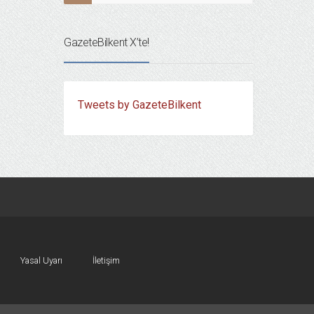
GazeteBilkent X’te!
Tweets by GazeteBilkent
Yasal Uyarı
İletişim