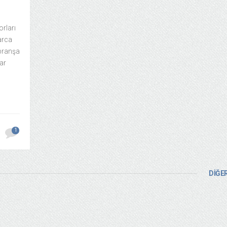
orları
arca
 branşa
var
1
DİĞER