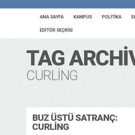
ANA SAYFA
KAMPÜS
POLITIKA
E
EDITÖR SEÇKISI
TAG ARCHI
CURLING
BUZ ÜSTÜ SATRANÇ:
CURLING