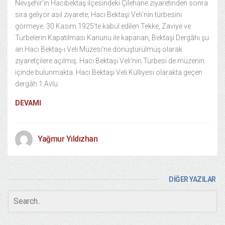
Nevşehir’in Hacıbektaş ilçesindeki Çilehane ziyaretinden sonra
sıra geliyor asıl ziyarete; Hacı Bektaşi Veli’nin türbesini
görmeye. 30 Kasım 1925’te kabul edilen Tekke, Zaviye ve
Türbelerin Kapatılması Kanunu ile kapanan, Bektaşi Dergâhı şu
an Hacı Bektaş-ı Veli Müzesi‘ne dönüştürülmüş olarak
ziyaretçilere açılmış. Hacı Bektaşi Veli’nin Türbesi de müzenin
içinde bulunmakta. Hacı Bektaşi Veli Külliyesi olarakta geçen
dergâh 1.Avlu
DEVAMI
Yağmur Yıldızhan
DİĞER YAZILAR