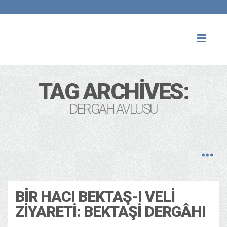
Toggl
naviga
TAG ARCHIVES:
DERGAH AVLUSU
BIR HACI BEKTAŞ-I VELI
ZIYARETI: BEKTAŞI DERGÂHI