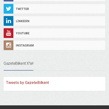
TWITTER
LINKEDIN
YOUTUBE
INSTAGRAM
GazeteBilkent X’te!
Tweets by GazeteBilkent