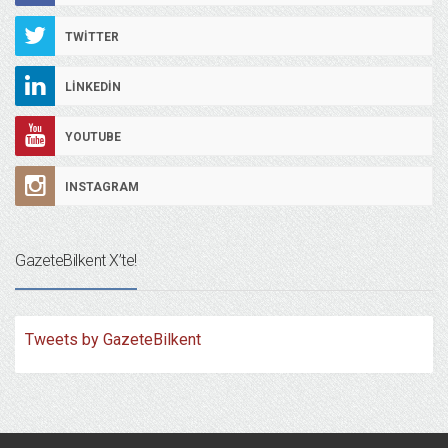
TWITTER
LINKEDIN
YOUTUBE
INSTAGRAM
GazeteBilkent X’te!
Tweets by GazeteBilkent