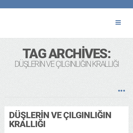
Toggl
naviga
TAG ARCHIVES:
DÜŞLERIN VE ÇILGINLIĞIN KRALLIĞI
DÜŞLERIN VE ÇILGINLIĞIN
KRALLIĞI