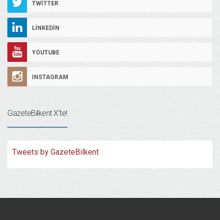
TWITTER
LINKEDIN
YOUTUBE
INSTAGRAM
GazeteBilkent X’te!
Tweets by GazeteBilkent