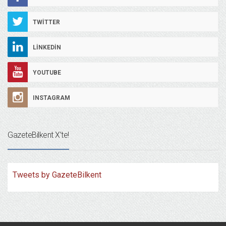
TWITTER
LINKEDIN
YOUTUBE
INSTAGRAM
GazeteBilkent X’te!
Tweets by GazeteBilkent