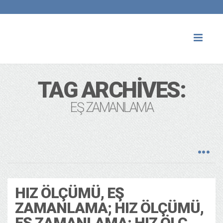
Toggl
naviga
TAG ARCHIVES:
EŞ ZAMANLAMA
HIZ ÖLÇÜMÜ, EŞ
ZAMANLAMA; HIZ ÖLÇÜMÜ,
EŞ ZAMANLAMA; HIZ ÖLÇ…