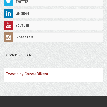
TWITTER
LINKEDIN
YOUTUBE
INSTAGRAM
GazeteBilkent X’te!
Tweets by GazeteBilkent