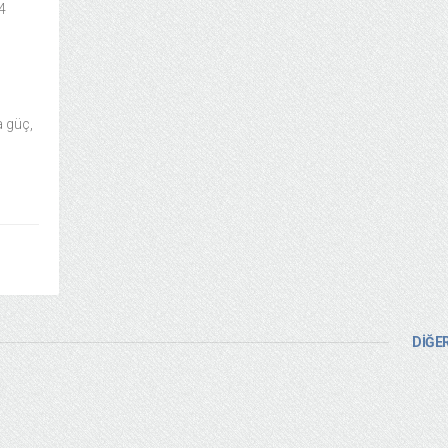
4
a güç,
DİĞER