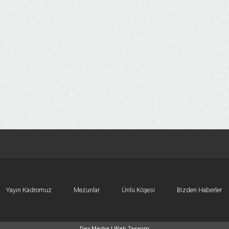
Yayın Kadromuz
Mezunlar
Ünlü Köşesi
Bizden Haberler
Dex Medya |
Web Tasarım