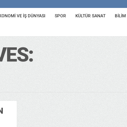
KONOMI VE İŞ DÜNYASI
SPOR
KÜLTÜR SANAT
BILIM
VES:
N