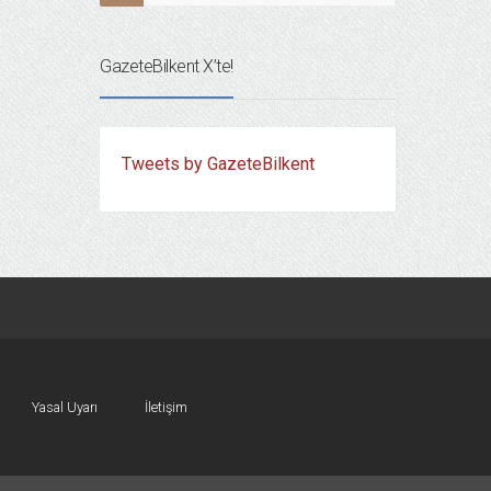
GazeteBilkent X’te!
Tweets by GazeteBilkent
Yasal Uyarı
İletişim