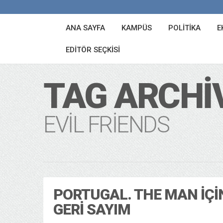
ANA SAYFA
KAMPÜS
POLITIKA
E
EDITÖR SEÇKISI
TAG ARCHI
EVIL FRIENDS
PORTUGAL. THE MAN IÇI
GERI SAYIM