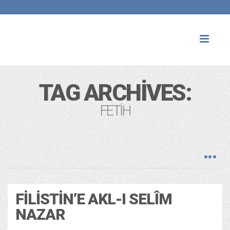
Toggl
naviga
TAG ARCHIVES:
FETIH
FILISTIN’E AKL-I SELÎM
NAZAR