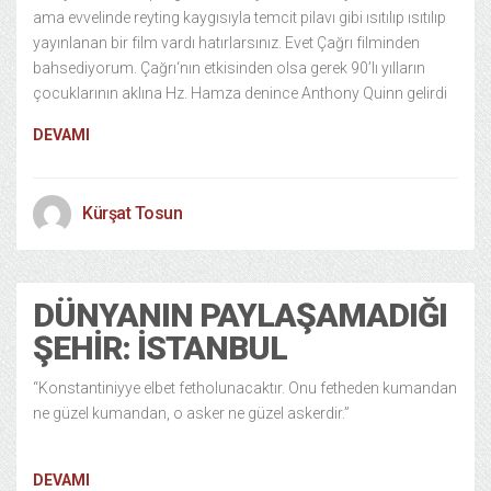
ama evvelinde reyting kaygısıyla temcit pilavı gibi ısıtılıp ısıtılıp
yayınlanan bir film vardı hatırlarsınız. Evet Çağrı filminden
bahsediyorum. Çağrı‘nın etkisinden olsa gerek 90’lı yılların
çocuklarının aklına Hz. Hamza denince Anthony Quinn gelirdi
DEVAMI
Kürşat Tosun
DÜNYANIN PAYLAŞAMADIĞI
ŞEHIR: İSTANBUL
“Konstantiniyye elbet fetholunacaktır. Onu fetheden kumandan
ne güzel kumandan, o asker ne güzel askerdir.”
DEVAMI