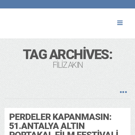
Toggl
naviga
TAG ARCHIVES:
FILIZ AKIN
PERDELER KAPANMASIN:
51.ANTALYA ALTIN
PORTAKAL FILM FESTIVALI