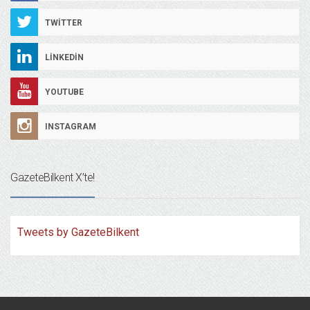
TWITTER
LINKEDIN
YOUTUBE
INSTAGRAM
GazeteBilkent X’te!
Tweets by GazeteBilkent