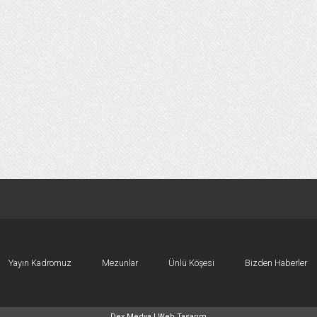
Yayın Kadromuz
Mezunlar
Ünlü Köşesi
Bizden Haberler
Dex Medya |
Web Tasarım