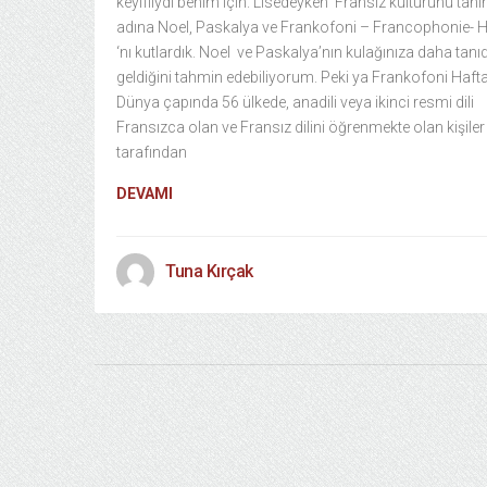
keyifliydi benim için. Lisedeyken Fransız kültürünü tan
adına Noel, Paskalya ve Frankofoni – Francophonie- H
‘nı kutlardık. Noel ve Paskalya’nın kulağınıza daha tanı
geldiğini tahmin edebiliyorum. Peki ya Frankofoni Haft
Dünya çapında 56 ülkede, anadili veya ikinci resmi dili
Fransızca olan ve Fransız dilini öğrenmekte olan kişiler
tarafından
DEVAMI
Tuna Kırçak