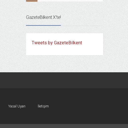
GazeteBilkent X’te!
Tweets by GazeteBilkent
Yasal Uyarı
İletişim