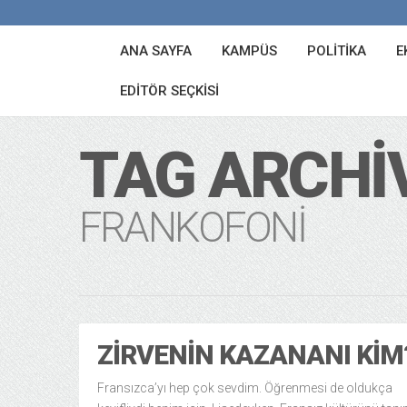
ANA SAYFA
KAMPÜS
POLITIKA
E
EDITÖR SEÇKISI
TAG ARCHI
FRANKOFONI
ZIRVENIN KAZANANI KIM
Fransızca’yı hep çok sevdim. Öğrenmesi de oldukça