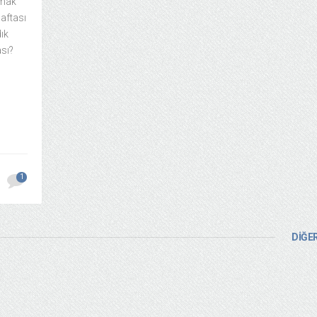
ımak
aftası
dık
ası?
1
DİĞER