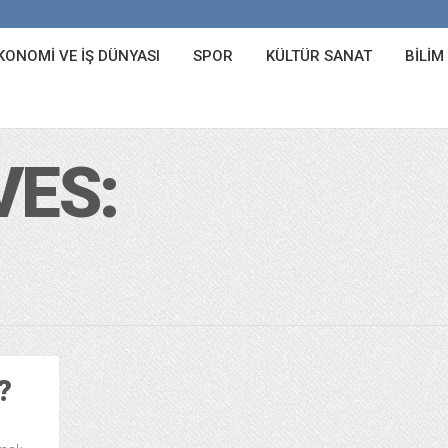
KONOMI VE İŞ DÜNYASI
SPOR
KÜLTÜR SANAT
BILIM
VES:
?