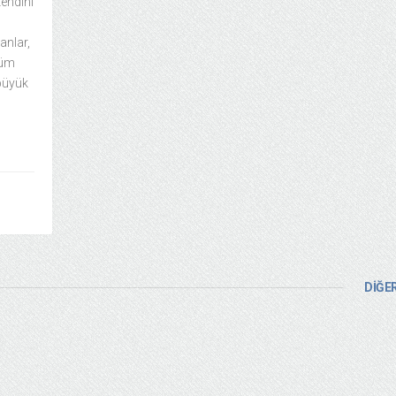
endini
anlar,
tüm
büyük
DİĞER