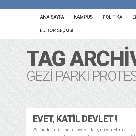
ANA SAYFA
KAMPÜS
POLITIKA
E
EDITÖR SEÇKISI
TAG ARCHI
GEZI PARKI PROTE
EVET, KATIL DEVLET !
29 gündür tuhaf bir Türkiye var karşımızda. Hem de her