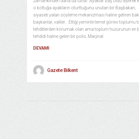
zamankinden daha da tuhaf. Ayaklar baş oldu diyerek k
o koltuğa ayakların oturttuğunu unutan bir Başbakan,
siyaseti yalan söyleme mekanizması haline getiren bak
başkanlar, valiler… Ettiği yeminle temel görevi toplumu 
tehditlerden korumak olan ama toplum huzurunun en 
tehdidi haline gelen bir polis, Marjinal
DEVAMI
Gazete Bilkent