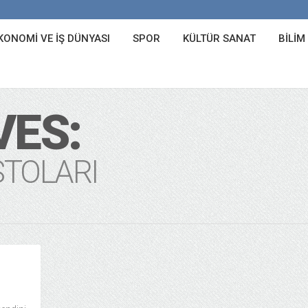
KONOMI VE İŞ DÜNYASI
SPOR
KÜLTÜR SANAT
BILIM
VES:
STOLARI