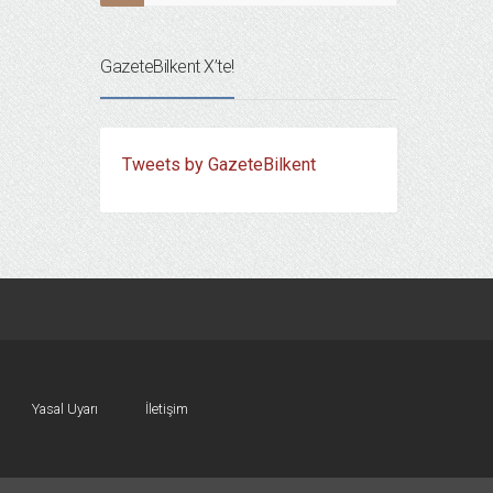
GazeteBilkent X’te!
Tweets by GazeteBilkent
Yasal Uyarı
İletişim