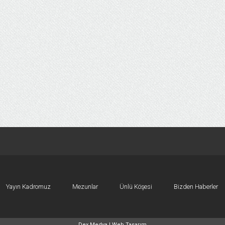
Yayın Kadromuz
Mezunlar
Ünlü Köşesi
Bizden Haberler
Dex Medya |
Web Tasarım