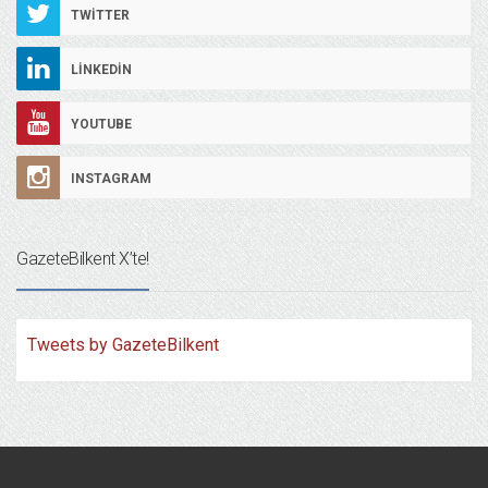
TWITTER
LINKEDIN
YOUTUBE
INSTAGRAM
GazeteBilkent X’te!
Tweets by GazeteBilkent