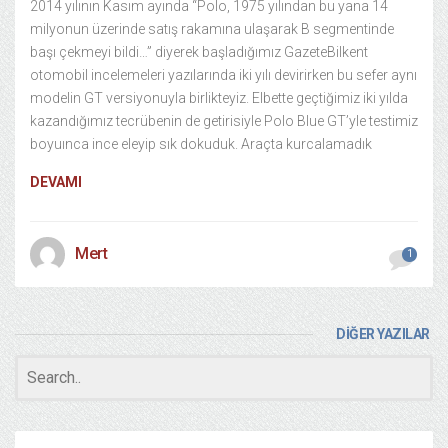
2014 yılının Kasım ayında “Polo, 1975 yılından bu yana 14
milyonun üzerinde satış rakamına ulaşarak B segmentinde
başı çekmeyi bildi…” diyerek başladığımız GazeteBilkent
otomobil incelemeleri yazılarında iki yılı devirirken bu sefer aynı
modelin GT versiyonuyla birlikteyiz. Elbette geçtiğimiz iki yılda
kazandığımız tecrübenin de getirisiyle Polo Blue GT’yle testimiz
boyuınca ince eleyip sık dokuduk. Araçta kurcalamadık
DEVAMI
Mert
1
DİĞER YAZILAR