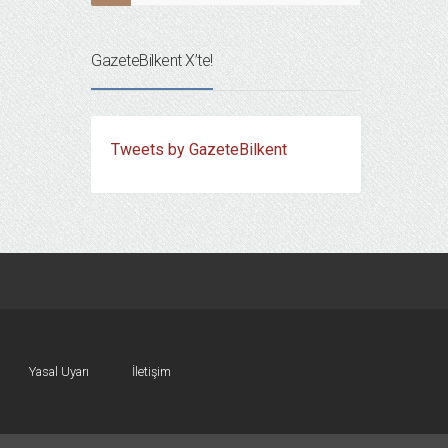
GazeteBilkent X’te!
Tweets by GazeteBilkent
Yasal Uyarı
İletişim