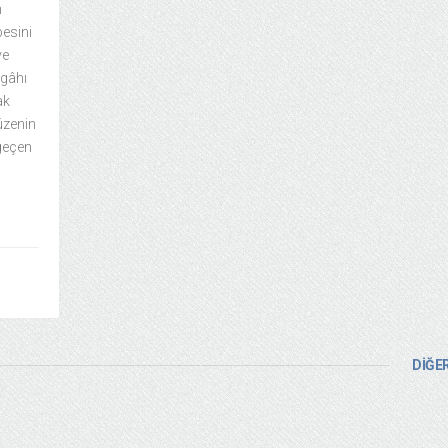
n
besini
ve
rgâhı
ak
müzenin
 geçen
DİĞER