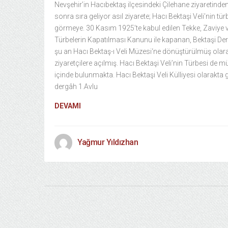
Nevşehir’in Hacıbektaş ilçesindeki Çilehane ziyaretinde
sonra sıra geliyor asıl ziyarete; Hacı Bektaşi Veli’nin tür
görmeye. 30 Kasım 1925’te kabul edilen Tekke, Zaviye 
Türbelerin Kapatılması Kanunu ile kapanan, Bektaşi De
şu an Hacı Bektaş-ı Veli Müzesi‘ne dönüştürülmüş olar
ziyaretçilere açılmış. Hacı Bektaşi Veli’nin Türbesi de 
içinde bulunmakta. Hacı Bektaşi Veli Külliyesi olarakta
dergâh 1.Avlu
DEVAMI
Yağmur Yıldızhan