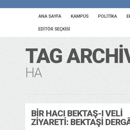
ANA SAYFA
KAMPÜS
POLITIKA
E
EDITÖR SEÇKISI
TAG ARCHI
HA
BIR HACI BEKTAŞ-I VELI
ZIYARETI: BEKTAŞI DERG