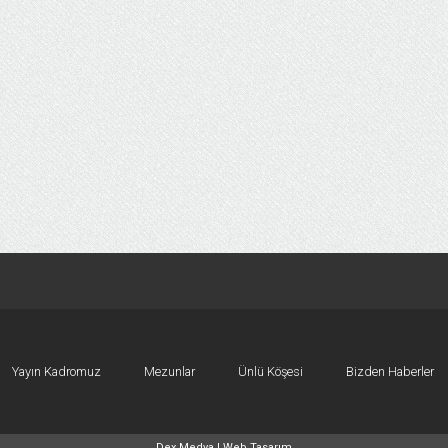
Yayın Kadromuz
Mezunlar
Ünlü Köşesi
Bizden Haberler
Dex Medya |
Web Tasarım