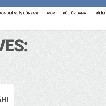
KONOMI VE İŞ DÜNYASI
SPOR
KÜLTÜR SANAT
BILIM
VES:
ÂHI