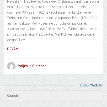
Nevşehir’in Hacıbektaş ilçesindeki Çilehane ziyaretinden sonra
sıra geliyor asıl ziyarete; Hacı Bektaşi Veli’nin türbesini
görmeye. 30 Kasım 1925’te kabul edilen Tekke, Zaviye ve
Türbelerin Kapatılması Kanunu ile kapanan, Bektaşi Dergâhı şu
an Hacı Bektaş-ı Veli Müzesi‘ne dönüştürülmüş olarak
ziyaretçilere açılmış. Hacı Bektaşi Veli’nin Türbesi de müzenin
içinde bulunmakta. Hacı Bektaşi Veli Külliyesi olarakta geçen
dergâh 1.Avlu
DEVAMI
Yağmur Yıldızhan
DİĞER YAZILAR