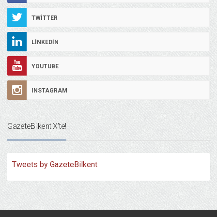
TWITTER
LINKEDIN
YOUTUBE
INSTAGRAM
GazeteBilkent X’te!
Tweets by GazeteBilkent