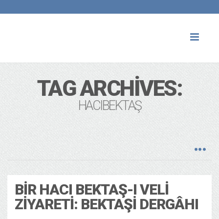
Toggl
naviga
TAG ARCHIVES:
HACIBEKTAŞ
BIR HACI BEKTAŞ-I VELI
ZIYARETI: BEKTAŞI DERGÂHI