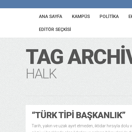
ANA SAYFA
KAMPÜS
POLITIKA
E
EDITÖR SEÇKISI
TAG ARCHI
HALK
“TÜRK TIPI BAŞKANLIK”
Tarih, yakın ve uzak ayırt etmeden, iktidar hırsıyla dolu 