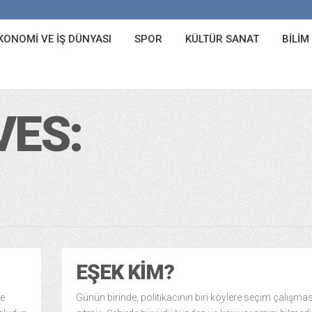
KONOMI VE İŞ DÜNYASI
SPOR
KÜLTÜR SANAT
BILIM
VES:
EŞEK KIM?
ve
Günün birinde, politikacının biri köylere seçim çalışmas