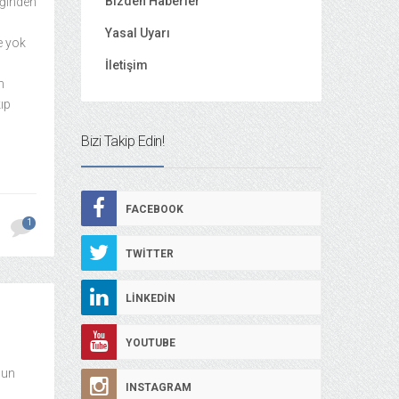
Bizden Haberler
iğinden
Yasal Uyarı
e yok
İletişim
n
ıp
Bizi Takip Edin!
FACEBOOK
1
TWITTER
LINKEDIN
YOUTUBE
cun
INSTAGRAM