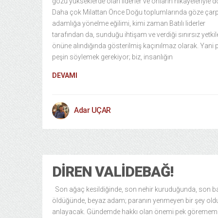
gözü yükseklerde olan liderler ve onların hikayeleriyle d
Daha çok Milattan Önce Doğu toplumlarında göze çarp
adamlığa yönelme eğilimi, kimi zaman Batılı liderler
tarafından da, sunduğu ihtişam ve verdiği sınırsız yetki
önüne alındığında gösterilmiş kaçınılmaz olarak. Yani 
peşin söylemek gerekiyor; biz, insanlığın
DEVAMI
Adar UÇAR
DIREN VALIDEBAĞ!
Son ağaç kesildiğinde, son nehir kuruduğunda, son ba
öldüğünde, beyaz adam; paranın yenmeyen bir şey ol
anlayacak. Gündemde hakkı olan önemi pek görememi