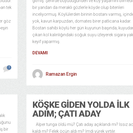
oludur.
gitmiş. Şehirde büyüdüğünden ve köy yaşamını bilmed
an tek
bir yandan da meraklı gözlerle köyde olup bitenleri
inceliyormuş. Köylülerden birinin bostanı varmış, içind
ler göz
yok, kavun karpuzdan, domates birer patlıcana kadar.
peşin
Bostan sahibi köylü her gün kuyunun başında, kuyuda
çıkan kol kalınlığındaki soğuk suyu izleyerek sigara yak
keyif yaparmış.
DEVAMI
1
Ramazan Ergin
KÖŞKE GIDEN YOLDA İLK
ADIM; ÇATI ADAY
lık
duğunu
Alper tunga öldü mü? Çatı aday açıklandı mı? Issız a
ş bir
kaldı mı? Felek öcün aldı mı? İmdi yürek yırtılır.