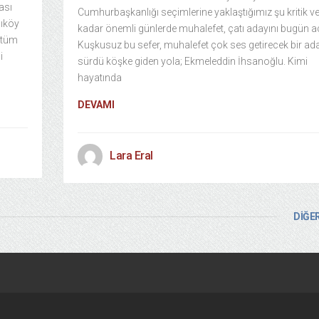
ası
Cumhurbaşkanlığı seçimlerine yaklaştığımız şu kritik ve
dıköy
kadar önemli günlerde muhalefet, çatı adayını bugün aç
 tüm
Kuşkusuz bu sefer, muhalefet çok ses getirecek bir ad
i
sürdü köşke giden yola; Ekmeleddin İhsanoğlu. Kimi
hayatında
DEVAMI
Lara Eral
DİĞER