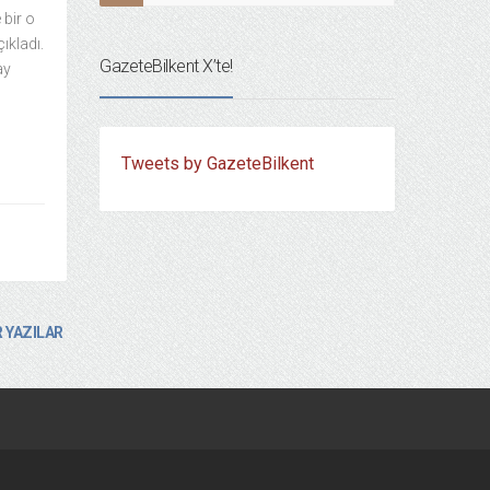
 bir o
ıkladı.
GazeteBilkent X’te!
ay
Tweets by GazeteBilkent
 YAZILAR