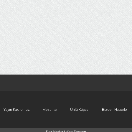
Yayın Kadromuz
Mezunlar
Ünlü Köşesi
Bizden Haberler
Dex Medya |
Web Tasarım