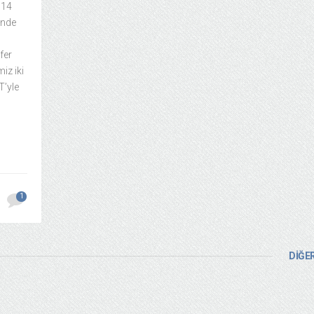
 14
inde
fer
iz iki
T’yle
1
DİĞER