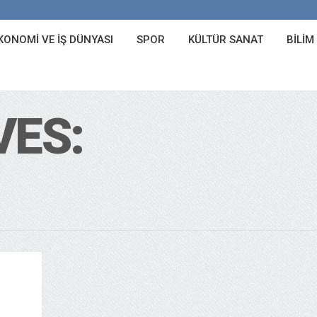
KONOMI VE İŞ DÜNYASI
SPOR
KÜLTÜR SANAT
BILIM
VES: