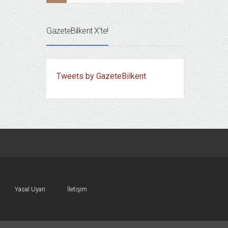
GazeteBilkent X’te!
Tweets by GazeteBilkent
Yasal Uyarı
İletişim