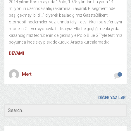
2014 yılının Kasım ayında “Polo, 1975 yılından bu yana 14
milyonun üzerinde satış rakamına ulaşarak B segmentinde
başı çekmeyi bildi…” diyerek başladığımız GazeteBilkent
otomobil incelemeleri yazılarında iki yılı devirirken bu sefer aynı
modelin GT versiyonuyla birlikteyiz. Elbette geçtiğimiz iki yılda
kazandığımız tecrübenin de getirisiyle Polo Blue GT’yle testimiz
boyuınca ince eleyip sık dokuduk. Araçta kurcalamadık
DEVAMI
Mert
1
DİĞER YAZILAR