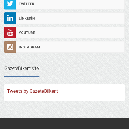
TWITTER
LINKEDIN
YOUTUBE
INSTAGRAM
GazeteBilkent X’te!
Tweets by GazeteBilkent