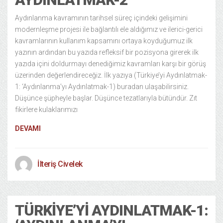
Aydınlanma kavramının tarihsel süreç içindeki gelişimini
modernleşme projesi ile bağlantılı ele aldığımız ve ilerici-gerici
kavramlarının kullanım kapsamını ortaya koyduğumuz ilk
yazının ardından bu yazıda refleksif bir pozisyona girerek ilk
yazıda içini doldurmayı denediğimiz kavramları karşı bir görüş
üzerinden değerlendireceğiz. İlk yazıya (Türkiye’yi Aydınlatmak-
1: ‘Aydınlanma’yı Aydınlatmak-1) buradan ulaşabilirsiniz.
Düşünce şüpheyle başlar. Düşünce tezatlarıyla bütündür. Zıt
fikirlere kulaklarımızı
DEVAMI
İlteriş Civelek
TÜRKIYE’YI AYDINLATMAK-1: