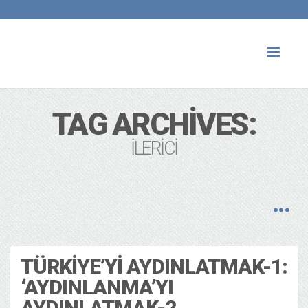
Toggl
naviga
TAG ARCHIVES:
ILERICI
TÜRKIYE’YI AYDINLATMAK-1:
‘AYDINLANMA’YI
AYDINLATMAK-2