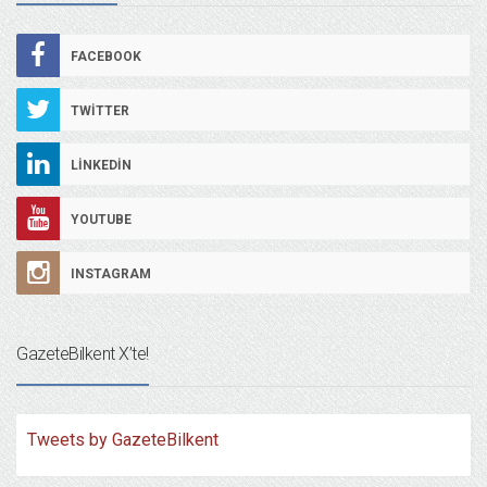
FACEBOOK
TWITTER
LINKEDIN
YOUTUBE
INSTAGRAM
GazeteBilkent X’te!
Tweets by GazeteBilkent