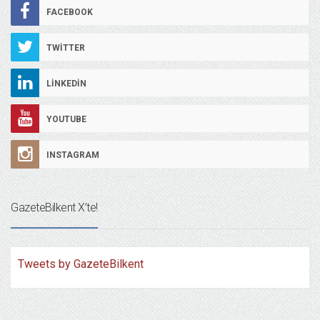
FACEBOOK
TWITTER
LINKEDIN
YOUTUBE
INSTAGRAM
GazeteBilkent X’te!
Tweets by GazeteBilkent