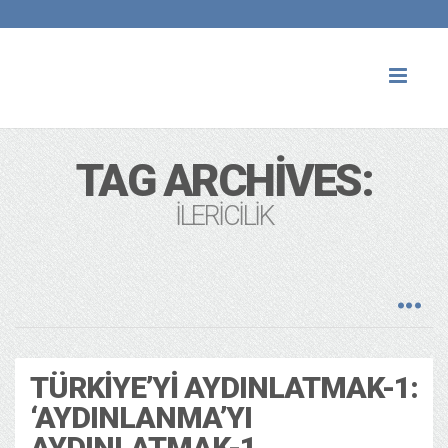
Toggl
naviga
TAG ARCHIVES:
ILERICILIK
TÜRKIYE’YI AYDINLATMAK-1:
‘AYDINLANMA’YI
AYDINLATMAK-1