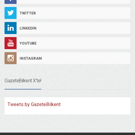
TWITTER
LINKEDIN
YOUTUBE
INSTAGRAM
GazeteBilkent X’te!
Tweets by GazeteBilkent