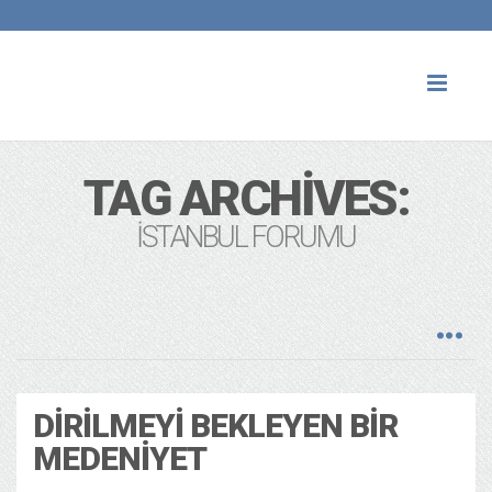
Toggl
naviga
TAG ARCHIVES:
İSTANBUL FORUMU
DIRILMEYI BEKLEYEN BIR
MEDENIYET