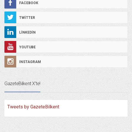
FACEBOOK
TWITTER
LINKEDIN
YOUTUBE
INSTAGRAM
GazeteBilkent X’te!
Tweets by GazeteBilkent