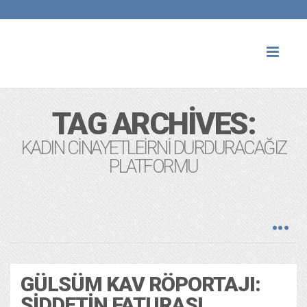
Toggl
naviga
TAG ARCHIVES:
KADIN CINAYETLEIRNI DURDURACAĞIZ
PLATFORMU
GÜLSÜM KAV RÖPORTAJI:
ŞIDDETIN FATURASI