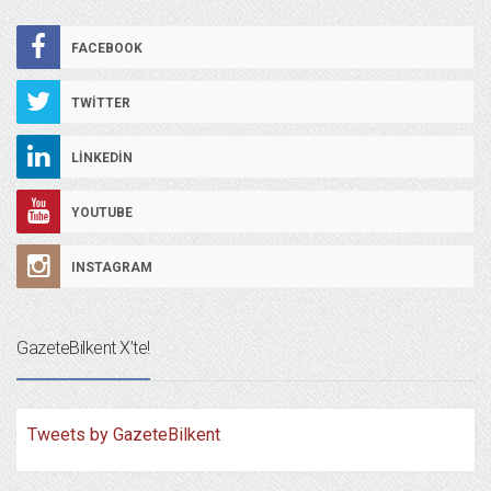
FACEBOOK
TWITTER
LINKEDIN
YOUTUBE
INSTAGRAM
GazeteBilkent X’te!
Tweets by GazeteBilkent