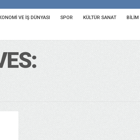
KONOMI VE İŞ DÜNYASI
SPOR
KÜLTÜR SANAT
BILIM
VES: