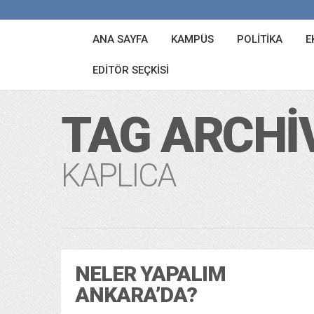
ANA SAYFA
KAMPÜS
POLITIKA
E
EDITÖR SEÇKISI
TAG ARCHI
KAPLICA
NELER YAPALIM
ANKARA’DA?