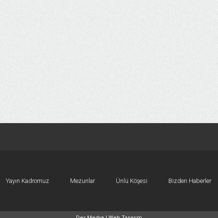
Yayın Kadromuz
Mezunlar
Ünlü Köşesi
Bizden Haberler
Dex Medya |
Web Tasarım