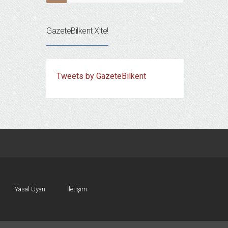
GazeteBilkent X’te!
Tweets by GazeteBilkent
Yasal Uyarı
İletişim