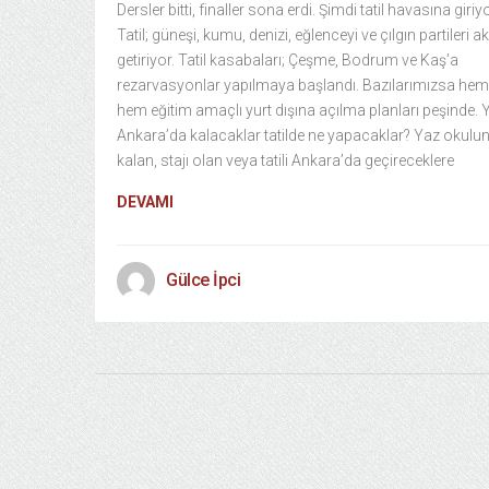
Dersler bitti, finaller sona erdi. Şimdi tatil havasına giriy
Tatil; güneşi, kumu, denizi, eğlenceyi ve çılgın partileri ak
getiriyor. Tatil kasabaları; Çeşme, Bodrum ve Kaş’a
rezarvasyonlar yapılmaya başlandı. Bazılarımızsa hem t
hem eğitim amaçlı yurt dışına açılma planları peşinde. 
Ankara’da kalacaklar tatilde ne yapacaklar? Yaz okulu
kalan, stajı olan veya tatili Ankara’da geçireceklere
DEVAMI
Gülce İpci