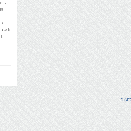
oruz.
la
atil
Ya peki
na
DİĞER