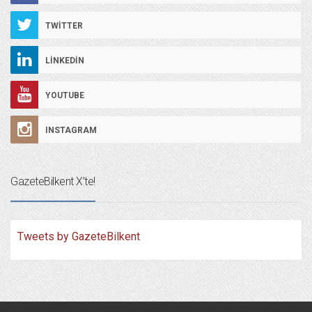
TWITTER
LINKEDIN
YOUTUBE
INSTAGRAM
GazeteBilkent X’te!
Tweets by GazeteBilkent