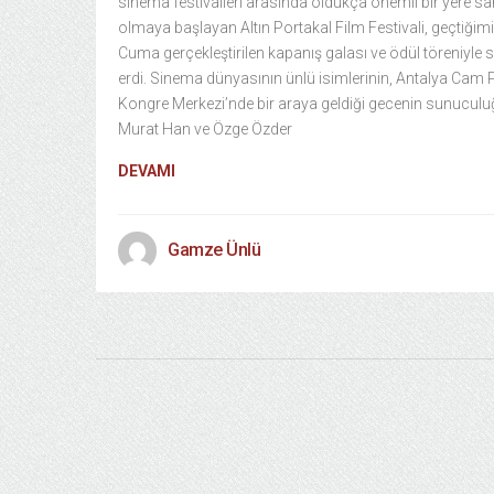
sinema festivalleri arasında oldukça önemli bir yere sa
olmaya başlayan Altın Portakal Film Festivali, geçtiğim
Cuma gerçekleştirilen kapanış galası ve ödül töreniyle
erdi. Sinema dünyasının ünlü isimlerinin, Antalya Cam 
Kongre Merkezi’nde bir araya geldiği gecenin sunucul
Murat Han ve Özge Özder
DEVAMI
Gamze Ünlü