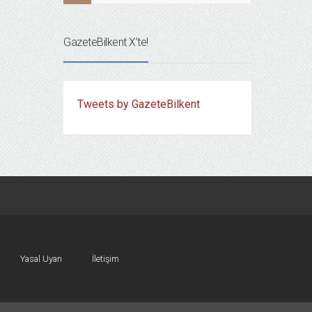
GazeteBilkent X’te!
Tweets by GazeteBilkent
Yasal Uyarı
İletişim