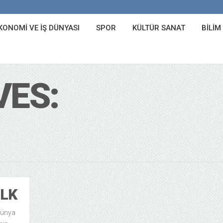
KONOMI VE İŞ DÜNYASI
SPOR
KÜLTÜR SANAT
BILIM
VES:
İLK
dünya