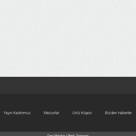
Yayın Kadromuz
Mezunlar
Ünlü Köşesi
Bizden Haberler
Dex Medya |
Web Tasarım