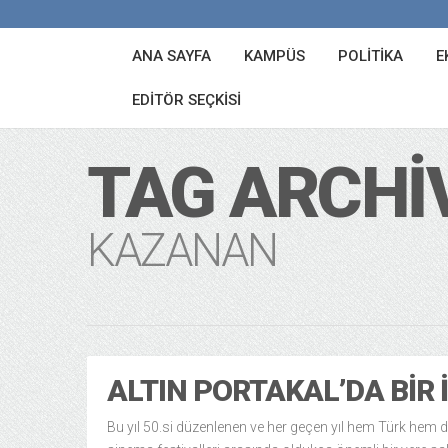
ANA SAYFA
KAMPÜS
POLITIKA
E
EDITÖR SEÇKISI
TAG ARCHI
KAZANAN
ALTIN PORTAKAL’DA BIR 
Bu yıl 50.si düzenlenen ve her geçen yıl hem Türk hem 