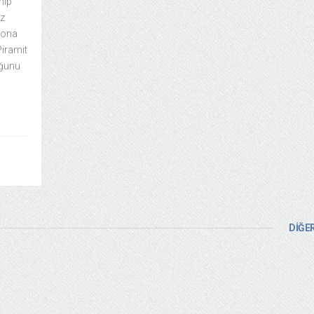
hip
iz
 sona
Piramit
uğunu
DİĞER