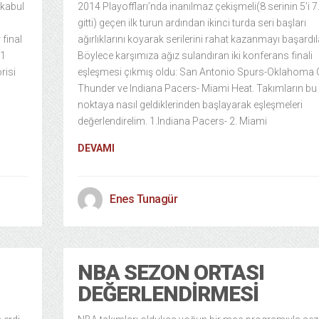
 kabul
2014 Playoffları’nda inanılmaz çekişmeli(8 serinin 5’i 
gitti) geçen ilk turun ardından ikinci turda seri başları
 final
ağırlıklarını koyarak serilerini rahat kazanmayı başardıl
21
Böylece karşımıza ağız sulandıran iki konferans finali
risi
eşleşmesi çıkmış oldu: San Antonio Spurs-Oklahoma C
Thunder ve Indiana Pacers- Miami Heat. Takımların bu
noktaya nasıl geldiklerinden başlayarak eşleşmeleri
değerlendirelim. 1.Indiana Pacers- 2. Miami
DEVAMI
Enes Tunagür
NBA SEZON ORTASI
DEĞERLENDIRMESI