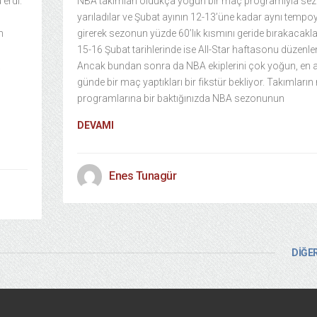
erdi.
NBA takımları oldukça yoğun bir maç programıyla se
yarıladılar ve Şubat ayının 12-13’üne kadar aynı tempo
n
girerek sezonun yüzde 60’lık kısmını geride bırakacakla
15-16 Şubat tarihlerinde ise All-Star haftasonu düzenl
.
Ancak bundan sonra da NBA ekiplerini çok yoğun, en az
n
günde bir maç yaptıkları bir fikstür bekliyor. Takımları
programlarına bir baktığınızda NBA sezonunun
DEVAMI
Enes Tunagür
DİĞER