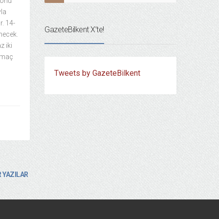
zonu
yla
r. 14-
GazeteBilkent X’te!
enecek.
 iki
n maç
Tweets by GazeteBilkent
 YAZILAR