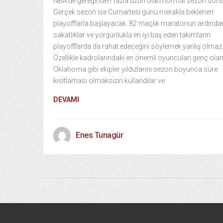
NBA’de gereğinden fazla uzun olan normal sezon sona 
Gerçek sezon ise Cumartesi günü merakla beklenen
playofflarla başlayacak. 82 maçlık maratonun ardında
sakatlıklar ve yorgunlukla en iyi baş eden takımların
playofflarda da rahat edeceğini söylemek yanlış olmaz
Özellikle kadrolarındaki en önemli oyuncuları genç ola
Oklahoma gibi ekipler yıldızlarını sezon boyunca süre
kısıtlaması olmaksızın kullandılar ve
DEVAMI
Enes Tunagür