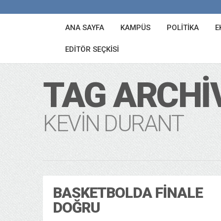
ANA SAYFA
KAMPÜS
POLITIKA
E
EDITÖR SEÇKISI
TAG ARCHI
KEVIN DURANT
BASKETBOLDA FINALE
DOĞRU