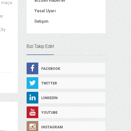
Bizden Haberler
7. maça
Yasal Uyarı
ar.
İletişim
ity
Bizi Takip Edin!
FACEBOOK
TWITTER
LINKEDIN
YOUTUBE
INSTAGRAM