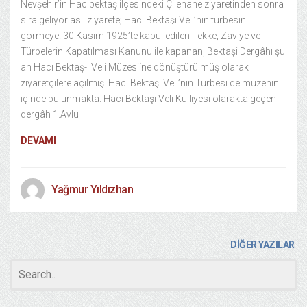
Nevşehir’in Hacıbektaş ilçesindeki Çilehane ziyaretinden sonra
sıra geliyor asıl ziyarete; Hacı Bektaşi Veli’nin türbesini
görmeye. 30 Kasım 1925’te kabul edilen Tekke, Zaviye ve
Türbelerin Kapatılması Kanunu ile kapanan, Bektaşi Dergâhı şu
an Hacı Bektaş-ı Veli Müzesi‘ne dönüştürülmüş olarak
ziyaretçilere açılmış. Hacı Bektaşi Veli’nin Türbesi de müzenin
içinde bulunmakta. Hacı Bektaşi Veli Külliyesi olarakta geçen
dergâh 1.Avlu
DEVAMI
Yağmur Yıldızhan
DİĞER YAZILAR