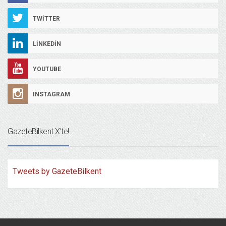
TWITTER
LINKEDIN
YOUTUBE
INSTAGRAM
GazeteBilkent X’te!
Tweets by GazeteBilkent