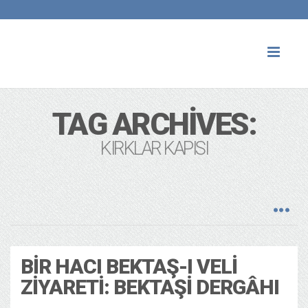
Toggl
naviga
TAG ARCHIVES:
KIRKLAR KAPISI
BIR HACI BEKTAŞ-I VELI
ZIYARETI: BEKTAŞI DERGÂHI