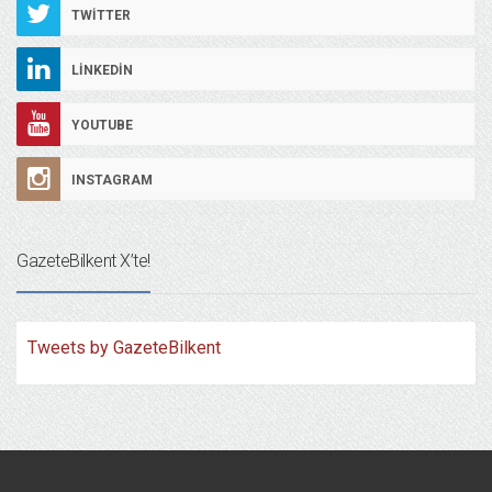
TWITTER
LINKEDIN
YOUTUBE
INSTAGRAM
GazeteBilkent X’te!
Tweets by GazeteBilkent